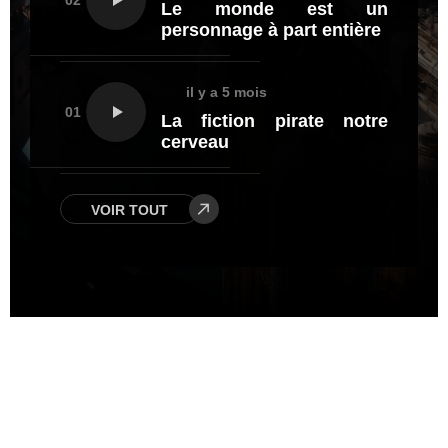
02
Le monde est un
personnage à part entière
il y a 5 mois
01
La fiction pirate notre
cerveau
VOIR TOUT