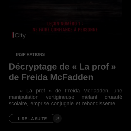
INSPIRATIONS
S
Décryptage de « La prof »
Ro
de Freida McFadden
M
« La prof » de Freida McFadden, une
W
manipulation vertigineuse mêlant cruauté
scolaire, emprise conjugale et rebondissements
littéraires glaçants.
Exp
frag
LIRE LA SUITE