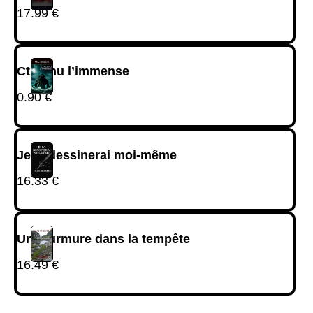
17.99
€
Cthulhu l’immense
0.90
€
Je la dessinerai moi-même
16.33
€
Un murmure dans la tempête
16.49
€