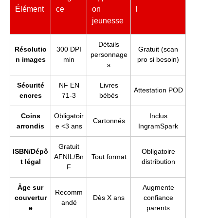
Élément
ce
on
l
jeunesse
Détails
Résolutio
300 DPI
Gratuit (scan
personnage
n images
min
pro si besoin)
s
Sécurité
NF EN
Livres
Attestation POD
encres
71-3
bébés
Coins
Obligatoir
Inclus
Cartonnés
arrondis
e <3 ans
IngramSpark
Gratuit
ISBN/Dépô
Obligatoire
AFNIL/Bn
Tout format
t légal
distribution
F
Âge sur
Augmente
Recomm
couvertur
Dès X ans
confiance
andé
e
parents