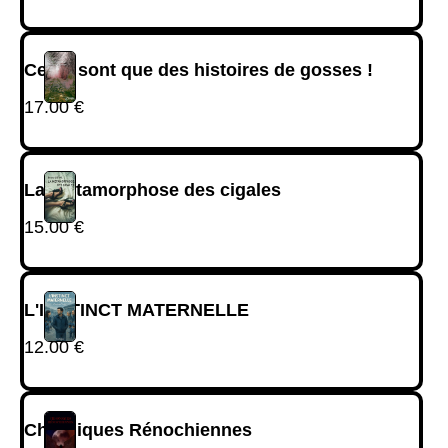
Ce ne sont que des histoires de gosses !
17.00
€
La métamorphose des cigales
15.00
€
L'INSTINCT MATERNELLE
12.00
€
Chroniques Rénochiennes