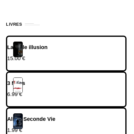
LIVRES
La belle illusion
15.00
€
3 Nuits
6.99
€
Alina, Seconde Vie
1.99
€