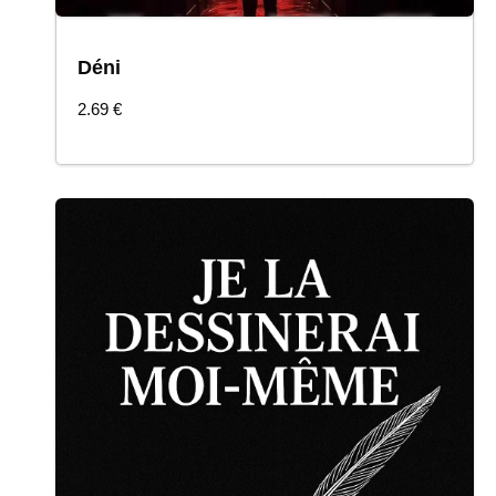
Déni
COMMANDER
2.69
€