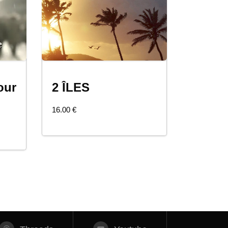
our
2 ÎLES
COMMANDER
16.00
€