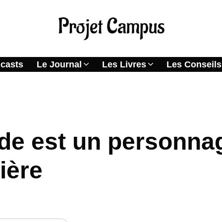
casts
Le Journal
Les Livres
Les Conseils
iction accessible et crédible
de est un personna
ière