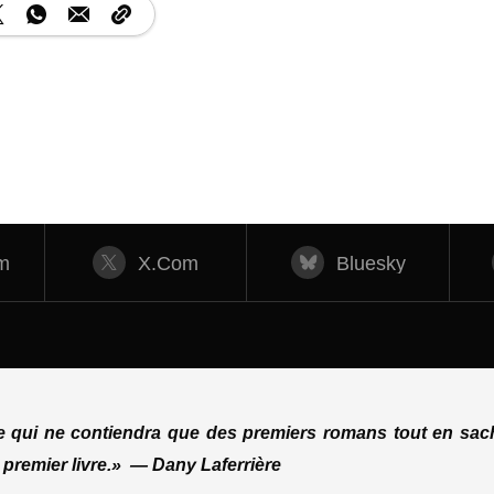
m
X.com
Bluesky
ue qui ne contiendra que des premiers romans tout en sach
 premier livre.»
—
Dany Laferrière