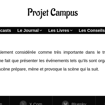
casts
Le Journal
Les Livres
Les Conseils
ralement considérée comme très importante dans le 
 ne fait que présenter les événements tels qu’ils sont o
e scène prépare, mène et
provoque
la scène qui la suit.
m
X.com
Bluesky