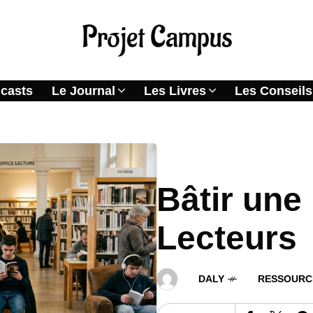
casts
Le Journal
Les Livres
Les Conseils
Bâtir une
Lecteurs
DALY
RESSOURC