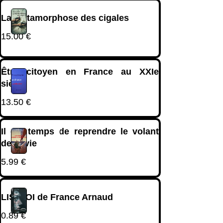
La métamorphose des cigales
15.00
€
Être citoyen en France au XXIe
siècle
13.50
€
Il est temps de reprendre le volant
de ta vie
5.99
€
LIS-MOI de France Arnaud
0.89
€