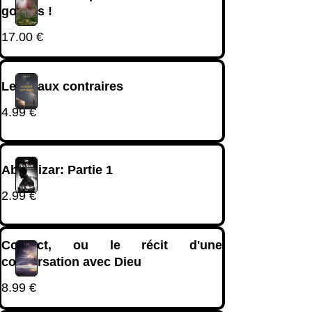
gosses !
17.00
€
Les maux contraires
4.99
€
Abu Nizar: Partie 1
2.99
€
Contact, ou le récit d'une
conversation avec Dieu
8.99
€