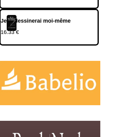
Je la dessinerai moi-même
16.33
€