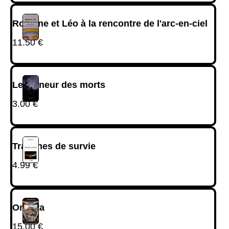
Romane et Léo à la rencontre de l'arc-en-ciel
11.50
€
Le meneur des morts
3.00
€
Tranches de survie
4.99
€
Omerta
15.00
€