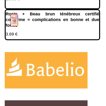
Rosie + Beau brun ténébreux certifié
conforme = complications en bonne et due
forme
3.69
€