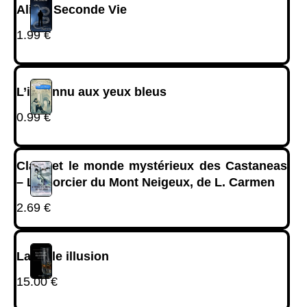
Alina, Seconde Vie
1.99
€
L’inconnu aux yeux bleus
0.99
€
Clara et le monde mystérieux des Castaneas
– Le Sorcier du Mont Neigeux, de L. Carmen
2.69
€
La belle illusion
15.00
€