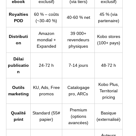
ebook
exclusif)
(via tiers)
exclusif)
Royalties
60 % – coûts
45 % (via
40-60 % net
POD
(~30-40 %)
partenaire)
Amazon
39 000+
Distributi
Kobo stores
mondial +
revendeurs
on
(100+ pays)
Expanded
physiques
Délai
publicatio
24-72 h
7-14 jours
48-72 h
n
Kobo Plus,
Outils
KU, Ads, Free
Catalogage
Territorial
marketing
promos
pro, ARCs
pricing
Premium
Qualité
Standard (55#
Basique
(options
print
papier)
(externalisé)
avancées)
Auteurs