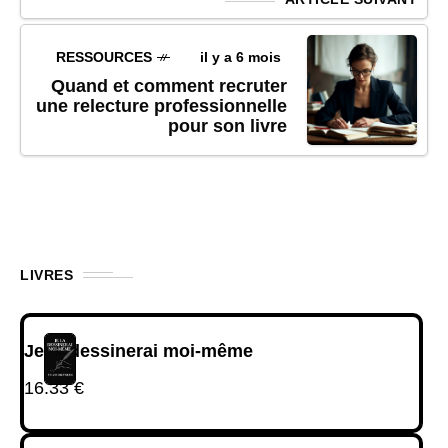
RESSOURCES
il y a 6 mois
Quand et comment recruter
une relecture professionnelle
pour son livre
LIVRES
Je la dessinerai moi-même
16.33
€